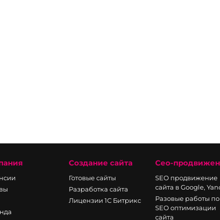
пания
Создание сайта
Сео-продвиже
нсии
Готовые сайты
SEO продвижение
сайта в Google, Ya
вы
Разработка сайта
Разовые работы по
Лицензии 1С Битрикс
SEO оптимизации
нда
сайта