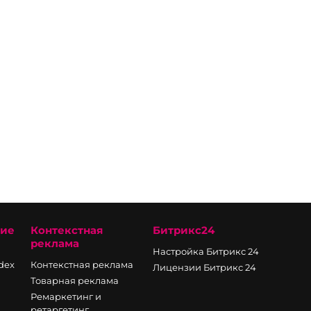
ние
Контекстная
Битрикс24
реклама
Настройка Битрикс 24
ndex
Контекстная реклама
Лицензии Битрикс 24
Товарная реклама
Ремаркетинг и
ретаргетинг