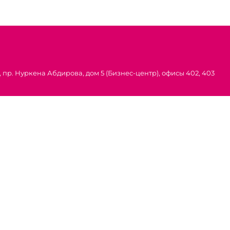
 пр. Нуркена Абдирова, дом 5 (Бизнес-центр), офисы 402, 403