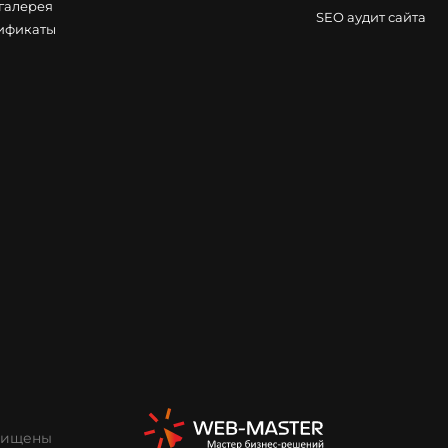
галерея
SEO аудит сайта
ификаты
ащищены