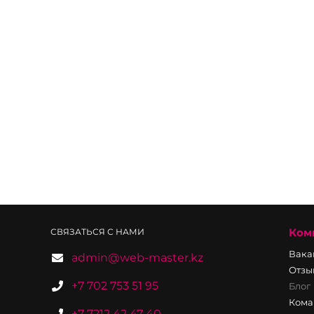
Ком
СВЯЗАТЬСЯ С НАМИ
Вака
admin@web-master.kz
Отзы
+7 702 753 51 95
Блог
Кома
+7 7212 42 47 40