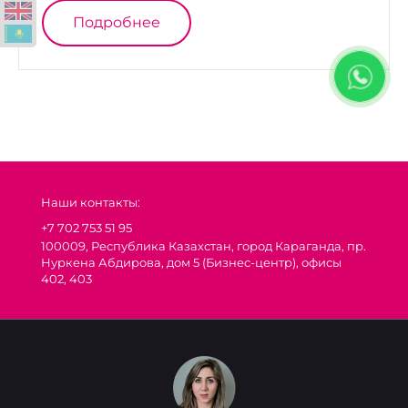
Подробнее
Наши контакты:
+7 702 753 51 95
100009, Республика Казахстан, город Караганда, пр.
Нуркена Абдирова, дом 5 (Бизнес-центр), офисы
402, 403