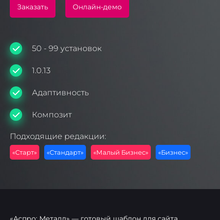
Заказать
Онлайн-демо
50 - 99 установок
1.0.13
Адаптивность
Композит
Подходящие редакции:
«Старт»
«Стандарт»
«Малый Бизнес»
«Бизнес»
«Аспро: Металл» — готовый шаблон для сайта,