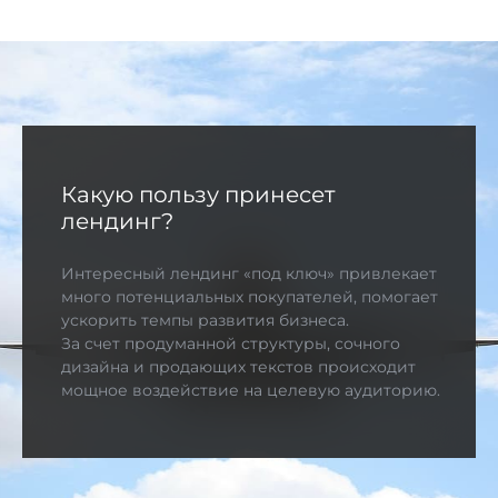
Какую пользу принесет
лендинг?
Интересный лендинг «под ключ» привлекает
много потенциальных покупателей, помогает
ускорить темпы развития бизнеса.
За счет продуманной структуры, сочного
дизайна и продающих текстов происходит
мощное воздействие на целевую аудиторию.
Большой поток новых клиентов означает
увеличение заявок и объема продаж - вы
можете рассчитывать на стремительную
динамику роста.