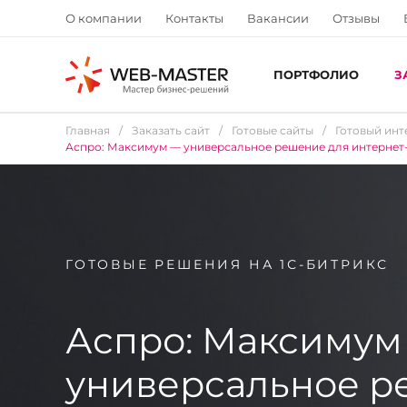
О компании
Контакты
Вакансии
Отзывы
ПОРТФОЛИО
З
Главная
/
Заказать сайт
/
Готовые сайты
/
Готовый инт
Аспро: Максимум — универсальное решение для интернет-
ГОТОВЫЕ РЕШЕНИЯ НА 1С-БИТРИКС
Аспро: Максимум
универсальное 