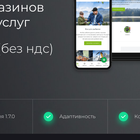
азинов
услуг
(без ндс)
 1.7.0
Адаптивность
К