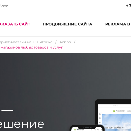
+7
Блог
АКАЗАТЬ САЙТ
ПРОДВИЖЕНИЕ САЙТА
РЕКЛАМА В
ернет-магазин на 1C Битрикс
/
Аспро
/
магазинов любых товаров и услуг
Ре
Пн
С
 —
решение