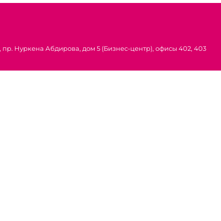
 пр. Нуркена Абдирова, дом 5 (Бизнес-центр), офисы 402, 403