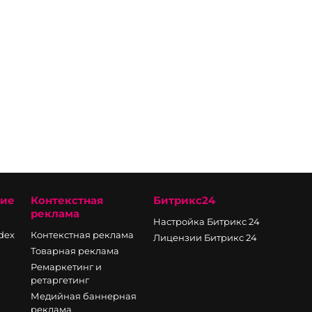
ние
Контекстная
Битрикс24
реклама
Настройка Битрикс 24
ndex
Контекстная реклама
Лицензии Битрикс 24
Товарная реклама
Ремаркетинг и
ретаргетинг
Медийная баннерная
реклама