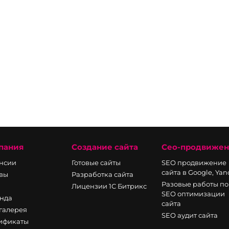
пания
Создание сайта
Сео-продвиже
нсии
Готовые сайты
SEO продвижение
сайта в Google, Ya
вы
Разработка сайта
Разовые работы по
Лицензии 1С Битрикс
SEO оптимизации
нда
сайта
галерея
SEO аудит сайта
ификаты