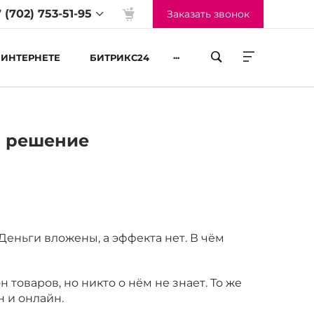
 (702) 753-51-95
Заказать звонок
...
 ИНТЕРНЕТЕ
БИТРИКС24
жим работы
-Пт 09:00 до 18:00
м решение
б-Вс Выходные
Деньги вложены, а эффекта нет. В чём
 товаров, но никто о нём не знает. То же
н и онлайн.