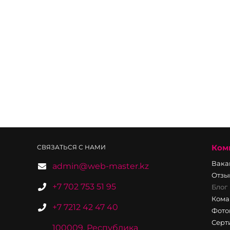
Ком
СВЯЗАТЬСЯ С НАМИ
Вака
admin@web-master.kz
Отзы
+7 702 753 51 95
Блог
Кома
+7 7212 42 47 40
Фото
Серт
100009, Республика