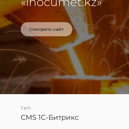
«inocumet.kz»
Смотреть сайт
ТИП
CMS 1C-Битрикс