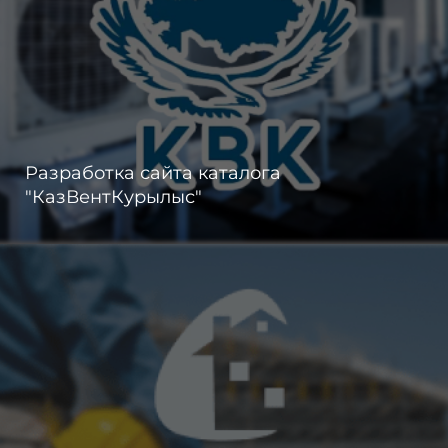
Разработка сайта каталога
"КазВентКурылыс"