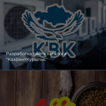
Разработка сайта каталога
"КазВентКурылыс"