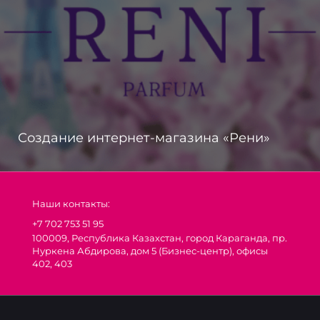
Создание интернет-магазина «Рени»
Наши контакты:
+7 702 753 51 95
100009, Республика Казахстан, город Караганда, пр.
Нуркена Абдирова, дом 5 (Бизнес-центр), офисы
402, 403