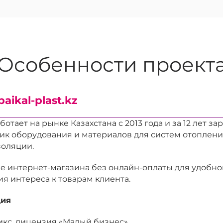
Особенности проект
baikal-plast.kz
отает на рынке Казахстана с 2013 года и за 12 лет з
ик оборудования и материалов для систем отоплени
золяции.
е интернет-магазина без онлайн-оплаты для удобно
я интереса к товарам клиента.
ция
икс, лицензия «Малый бизнес».