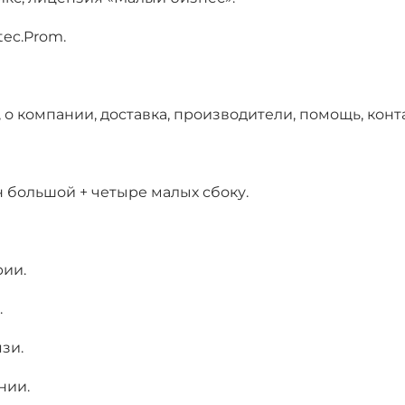
tec.Prom.
 о компании, доставка, производители, помощь, конт
н большой + четыре малых сбоку.
ии.
.
зи.
нии.