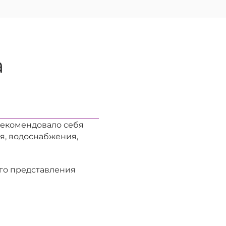
а
арекомендовало себя
я, водоснабжения,
го представления