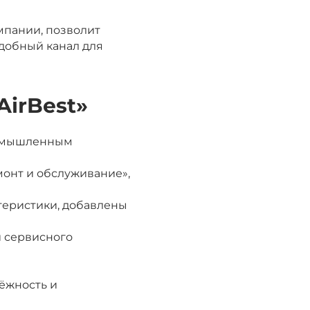
мпании, позволит
добный канал для
AirBest»
промышленным
емонт и обслуживание»,
теристики, добавлены
и сервисного
дёжность и