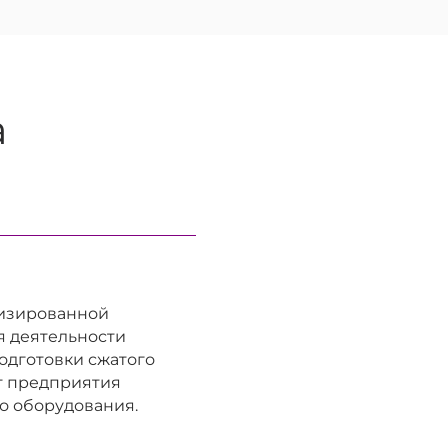
а
лизированной
я деятельности
одготовки сжатого
ет предприятия
о оборудования.