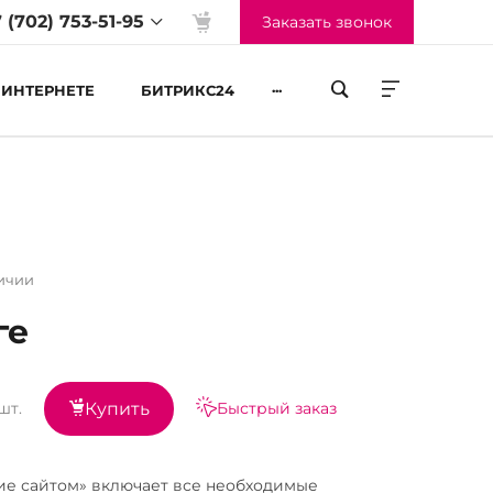
 (702) 753-51-95
Заказать звонок
...
 ИНТЕРНЕТЕ
БИТРИКС24
жим работы
-Пт 09:00 до 18:00
б-Вс Выходные
ичии
ге
шт.
Быстрый заказ
Купить
ие сайтом» включает все необходимые