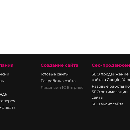
пания
Создание сайта
Сео-продвиже
нсии
Готовые сайты
SEO продвижение
сайта в Google, Ya
вы
Разработка сайта
Разовые работы по
Лицензии 1С Битрикс
SEO оптимизации
нда
сайта
галерея
SEO аудит сайта
ификаты