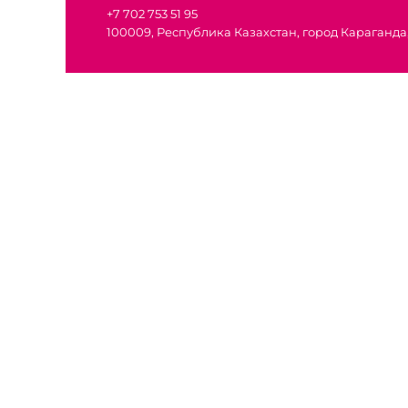
+7 702 753 51 95
100009, Республика Казахстан, город Караганда,