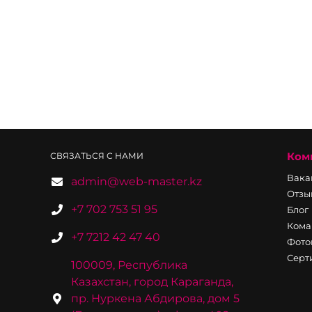
Ком
СВЯЗАТЬСЯ С НАМИ
Вака
admin@web-master.kz
Отзы
+7 702 753 51 95
Блог
Кома
+7 7212 42 47 40
Фото
Серт
100009, Республика
Казахстан, город Караганда,
пр. Нуркена Абдирова, дом 5