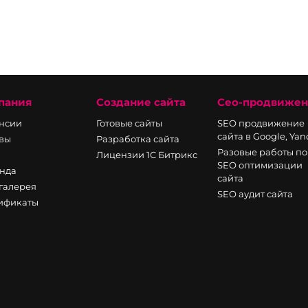
пания
Создание сайта
Сео-продвиже
нсии
Готовые сайты
SEO продвижение
сайта в Google, Ya
вы
Разработка сайта
Разовые работы по
Лицензии 1С Битрикс
SEO оптимизации
нда
сайта
галерея
SEO аудит сайта
ификаты