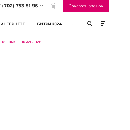
 (702) 753-51-95
Заказать звонок
...
 ИНТЕРНЕТЕ
БИТРИКС24
остоянных напоминаний
жим работы
-Пт 09:00 до 18:00
б-Вс Выходные