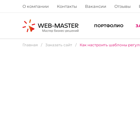
О компании
Контакты
Вакансии
Отзывы
ПОРТФОЛИО
З
Главная
/
Заказать сайт
/
Как настроить шаблоны регул
Как настроить ш
регулярных задач
разгрузить голову
контролировать