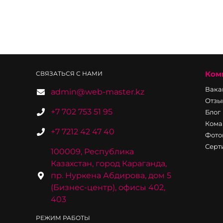
Ком
СВЯЗАТЬСЯ С НАМИ
Вака
admin@web-master.kz
Отзы
+7 702 753 51 95
Блог
Кома
+7 7212 42 47 40
Фото
Серт
100009, Республика
Казахстан, город Караганда,
пр. Нуркена Абдирова, дом 5
(Бизнес-центр), офисы 402,
403
РЕЖИМ РАБОТЫ