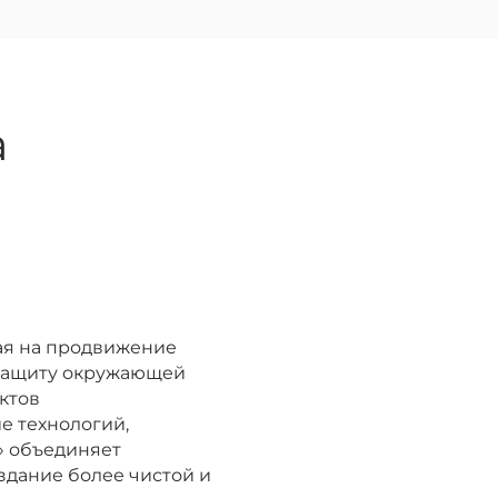
а
ная на продвижение
 защиту окружающей
ктов
е технологий,
» объединяет
здание более чистой и