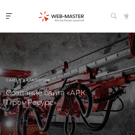
САЙТ С КАТАЛОГОМ
Cоздание сайта «АРК
ПромРесурс»