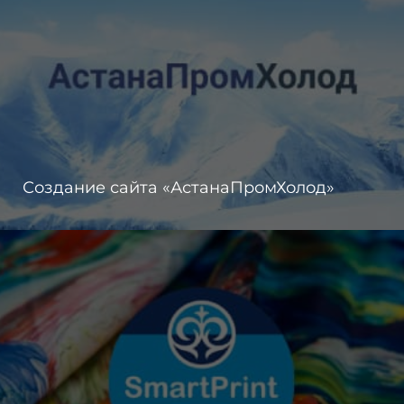
Создание сайта «АстанаПромХолод»