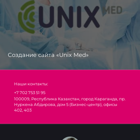
Создание сайта «Unix Med»
Наши контакты:
+7 702 753 51 95
100009, Республика Казахстан, город Караганда, пр.
Нуркена Абдирова, дом 5 (Бизнес-центр), офисы
402, 403