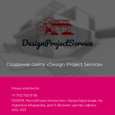
Создание сайта «Design Project Service»
Наши контакты:
+7 702 753 51 95
100009, Республика Казахстан, город Караганда, пр.
Нуркена Абдирова, дом 5 (Бизнес-центр), офисы
402, 403