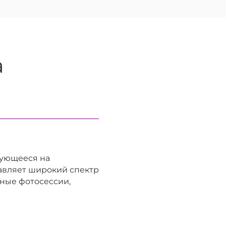
а
рующееся на
авляет широкий спектр
йные фотосессии,