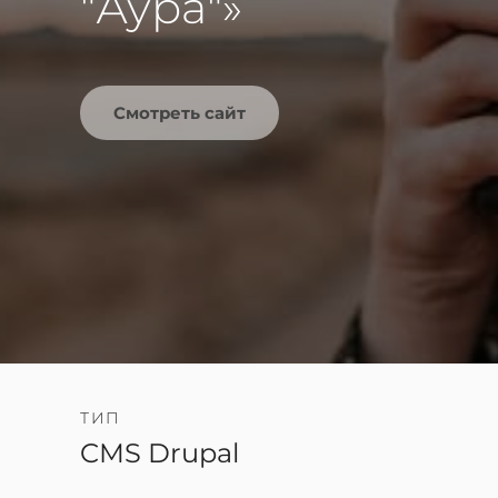
"Аура"»
Смотреть сайт
ТИП
CMS Drupal