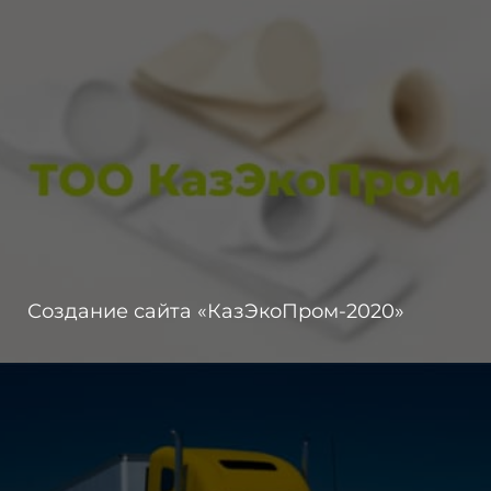
Создание сайта «КазЭкоПром-2020»