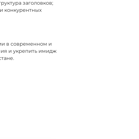
труктура заголовков;
и конкурентных
ии в современном и
ния и укрепить имидж
тане.