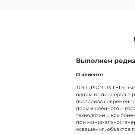
Выполнен редиз
О клиенте
ТОО «PROLUX LED» вып
одним из пионеров в 
построила современно
промышленного и горо
технологии и компонен
при минимальном энер
освещения, объектов 