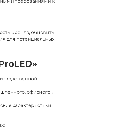
нными требованиями к
ость бренда, обновить
вия для потенциальных
«ProLED»
оизводственной
ышленного, офисного и
еские характеристики
х;