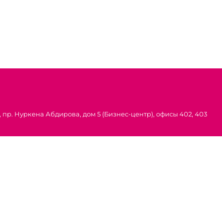
 пр. Нуркена Абдирова, дом 5 (Бизнес-центр), офисы 402, 403