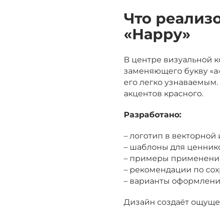
Что реализ
«Happy»
В центре визуальной к
заменяющего букву «a»
его легко узнаваемым.
акцентов красного.
Разработано:
– логотип в векторной
– шаблоны для ценнико
– примеры применения 
– рекомендации по со
– варианты оформления
Дизайн создаёт ощущен