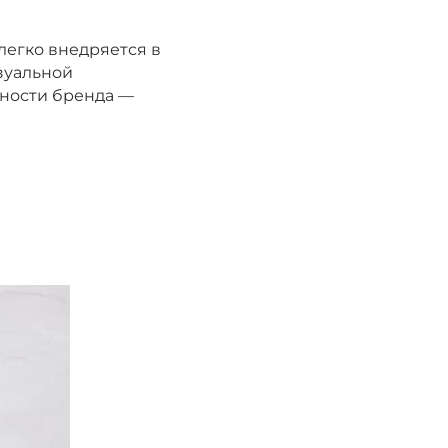
егко внедряется в
зуальной
нности бренда —