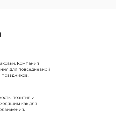
а
аковки. Компания
шения для повседневной
я праздников.
ость, позитив и
ходящим как для
родвижения.