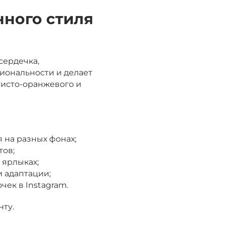
нного стиля
сердечка,
иональности и делает
тисто-оранжевого и
 на разных фонах;
тов;
 ярлыках;
 адаптации;
ек в Instagram.
нту.