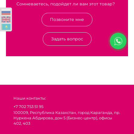
Сомневаетесь, подойдет ли вам этот товар?
Позвоните мне
Задать вопрос
Наши контакты:
+7 702 753 51 95
100009, Республика Казахстан, город Караганда, пр.
Нуркена Абдирова, дом 5 (Бизнес-центр), офисы
402, 403