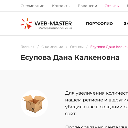
О компании
Контакты
Вакансии
Отзывы
ПОРТФОЛИО
З
Главная
/
О компании
/
Отзывы
/
Есупова Дана Калке
Есупова Дана Калкеновна
Для увеличения количест
нашем регионе и в других
убедила нас в создании с
сайт.
После создания сайта ув