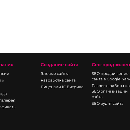
пания
Создание сайта
Сео-продвиже
нсии
Готовые сайты
SEO продвижение
сайта в Google, Ya
вы
Разработка сайта
Разовые работы по
Лицензии 1С Битрикс
SEO оптимизации
нда
сайта
галерея
SEO аудит сайта
ификаты