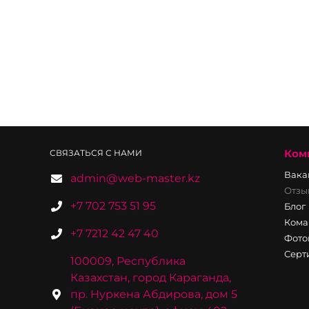
Ком
СВЯЗАТЬСЯ С НАМИ
Вака
admin@web-master.kz
Отзы
+7 702 753 51 95
Блог
Кома
+7 7212 42 47 40
Фото
Серт
100009, Республика
Казахстан, город Караганда,
пр. Нуркена Абдирова, дом 5