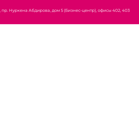
 пр. Нуркена Абдирова, дом 5 (Бизнес-центр), офисы 402, 403