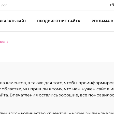
+7
Блог
АКАЗАТЬ САЙТ
ПРОДВИЖЕНИЕ САЙТА
РЕКЛАМА В
новна
Ре
Пн
С
ва клиентов, а также для того, чтобы проинформир
 областях, мы пришли к тому, что нам нужен сайт в
айта. Впечатления остались хорошие, все понравило
еличилось количество клиентов, многие были удивле