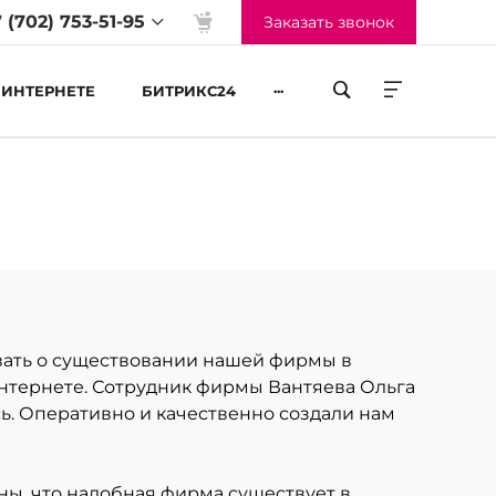
 (702) 753-51-95
Заказать звонок
...
 ИНТЕРНЕТЕ
БИТРИКС24
жим работы
-Пт 09:00 до 18:00
б-Вс Выходные
овать о существовании нашей фирмы в
 интернете. Сотрудник фирмы Вантяева Ольга
сь. Оперативно и качественно создали нам
ны, что надобная фирма существует в