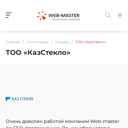
Главная
/
О компании
/
Отзывы
/
ТОО «КазСтекло»
ТОО «КазСтекло»
Очень доволен работой компании Web-master