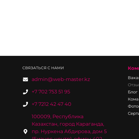
Ком
СВЯЗАТЬСЯ С НАМИ
Вака
admin@web-master.kz
Отзы
+7 702 753 51 95
Блог
Кома
+7 7212 42 47 40
Фото
Серт
100009, Республика
Казахстан, город Караганда,
пр. Нуркена Абдирова, дом 5
(Бизнес-центр), офисы 402,