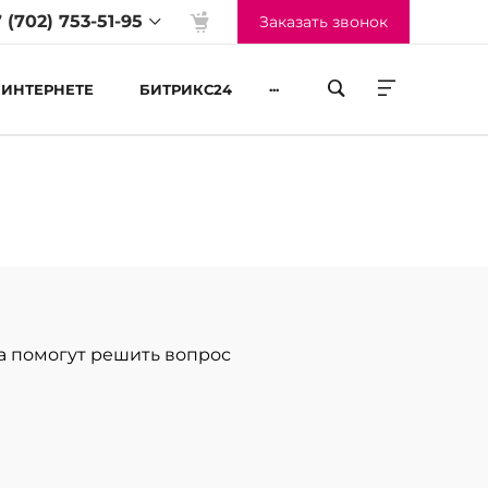
 (702) 753-51-95
Заказать звонок
...
 ИНТЕРНЕТЕ
БИТРИКС24
жим работы
-Пт 09:00 до 18:00
б-Вс Выходные
гда помогут решить вопрос