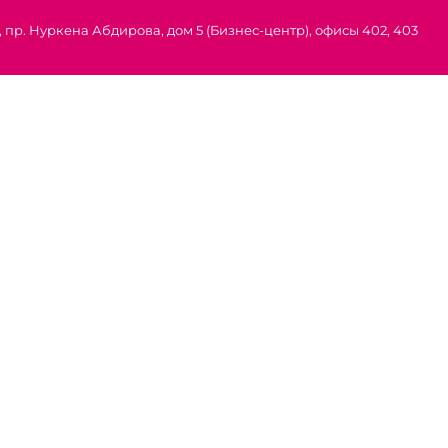
 пр. Нуркена Абдирова, дом 5 (Бизнес-центр), офисы 402, 403