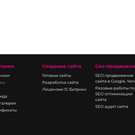
пания
Создание сайта
Сео-продвиже
нсии
Готовые сайты
SEO продвижение
сайта в Google, Ya
вы
Разработка сайта
Разовые работы по
Лицензии 1С Битрикс
SEO оптимизации
нда
сайта
галерея
SEO аудит сайта
ификаты