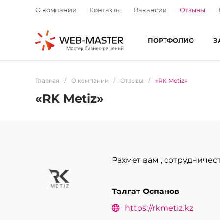
О компании
Контакты
Вакансии
Отзывы
ПОРТФОЛИО
З
Главная
/
О компании
/
Отзывы
/
«RK Metiz»
«RK Metiz»
Рахмет вам , сотрудничест
Талгат Оспанов
https://rkmetiz.kz