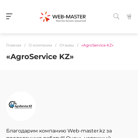
Главная
/
О компании
/
Отзывы
/
«AgroService KZ»
«AgroService KZ»
Благодарим компанию Web-master.kz за