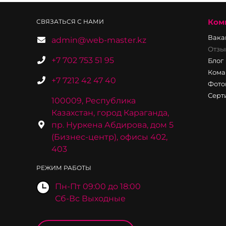
Ком
СВЯЗАТЬСЯ С НАМИ
Вака
admin@web-master.kz
Отзы
+7 702 753 51 95
Блог
Кома
+7 7212 42 47 40
Фото
Серт
100009, Республика
Казахстан, город Караганда,
пр. Нуркена Абдирова, дом 5
(Бизнес-центр), офисы 402,
403
РЕЖИМ РАБОТЫ
Пн-Пт 09:00 до 18:00
Сб-Вс Выходные