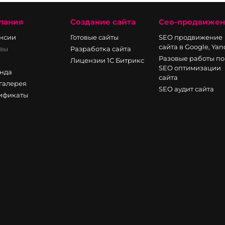
пания
Создание сайта
Сео-продвиже
нсии
Готовые сайты
SEO продвижение
сайта в Google, Ya
вы
Разработка сайта
Разовые работы по
Лицензии 1С Битрикс
SEO оптимизации
нда
сайта
галерея
SEO аудит сайта
ификаты