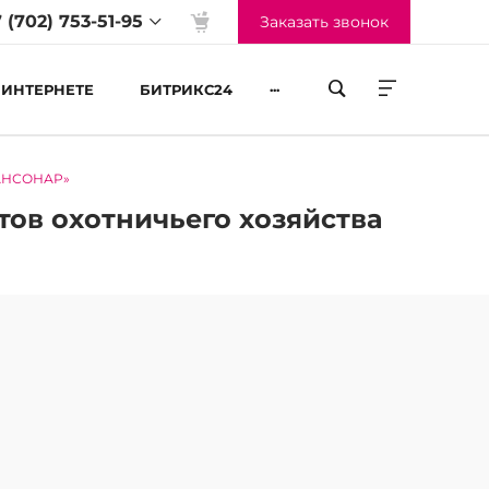
 (702) 753-51-95
Заказать звонок
...
 ИНТЕРНЕТЕ
БИТРИКС24
КАНСОНАР»
жим работы
-Пт 09:00 до 18:00
ов охотничьего хозяйства
б-Вс Выходные