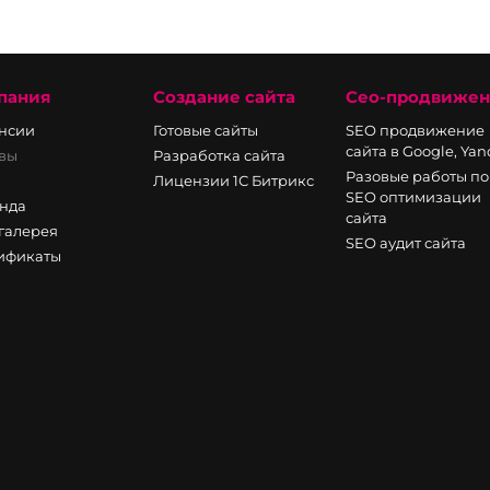
пания
Создание сайта
Сео-продвиже
нсии
Готовые сайты
SEO продвижение
сайта в Google, Ya
вы
Разработка сайта
Разовые работы по
Лицензии 1С Битрикс
SEO оптимизации
нда
сайта
галерея
SEO аудит сайта
ификаты