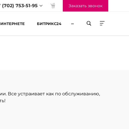
 (702) 753-51-95
Заказать звонок
...
 ИНТЕРНЕТЕ
БИТРИКС24
жим работы
-Пт 09:00 до 18:00
б-Вс Выходные
и. Все устраивает как по обслуживанию,
ть!