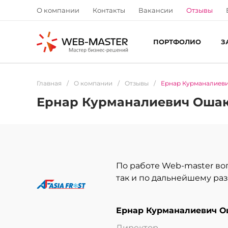
О компании
Контакты
Вакансии
Отзывы
ПОРТФОЛИО
З
Главная
/
О компании
/
Отзывы
/
Ернар Курманалиев
Ернар Курманалиевич Оша
По работе Web-master воп
так и по дальнейшему раз
Ернар Курманалиевич О
Директор