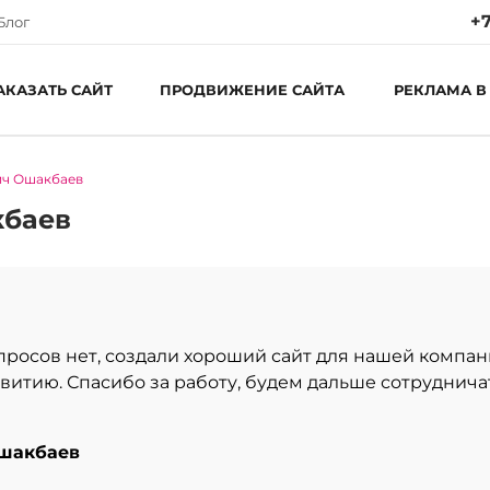
+7
Блог
АКАЗАТЬ САЙТ
ПРОДВИЖЕНИЕ САЙТА
РЕКЛАМА В
ич Ошакбаев
Ре
Пн
кбаев
С
росов нет, создали хороший сайт для нашей компани
витию. Спасибо за работу, будем дальше сотруднича
шакбаев