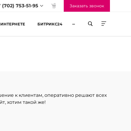
 (702) 753-51-95
Заказать звонок
...
 ИНТЕРНЕТЕ
БИТРИКС24
жим работы
-Пт 09:00 до 18:00
б-Вс Выходные
ение к клиентам, оперативно решают всех
т, хотим такой же!