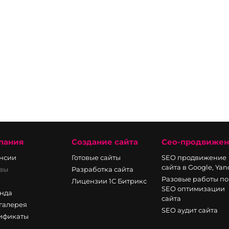
пания
Создание сайта
Сео-продвиже
нсии
Готовые сайты
SEO продвижение
сайта в Google, Ya
вы
Разработка сайта
Разовые работы по
Лицензии 1С Битрикс
SEO оптимизации
нда
сайта
галерея
SEO аудит сайта
ификаты