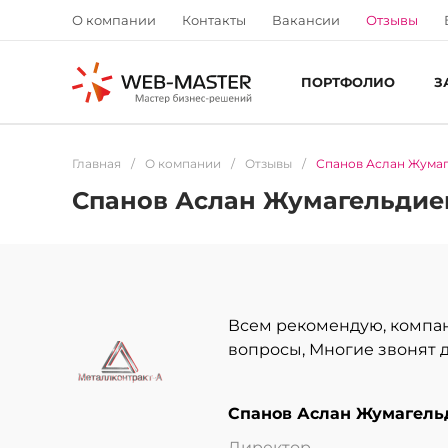
О компании
Контакты
Вакансии
Отзывы
ПОРТФОЛИО
З
Главная
/
О компании
/
Отзывы
/
Спанов Аслан Жума
Спанов Аслан Жумагельдие
Всем рекомендую, компан
вопросы, Многие звонят д
Спанов Аслан Жумагель
Директор