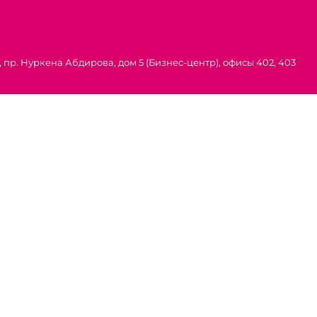
 пр. Нуркена Абдирова, дом 5 (Бизнес-центр), офисы 402, 403