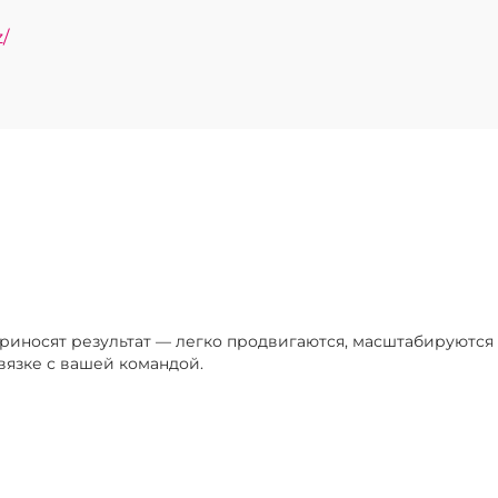
z/
приносят результат — легко продвигаются, масштабируютс
вязке с вашей командой.