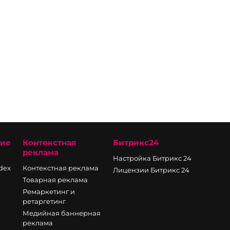
ние
Контекстная
Битрикс24
реклама
Настройка Битрикс 24
ndex
Контекстная реклама
Лицензии Битрикс 24
Товарная реклама
Ремаркетинг и
ретаргетинг
Медийная баннерная
реклама