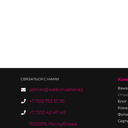
Ком
СВЯЗАТЬСЯ С НАМИ
Вака
admin@web-master.kz
Отзы
+7 702 753 51 95
Блог
Кома
+7 7212 42 47 40
Фото
Серт
100009, Республика