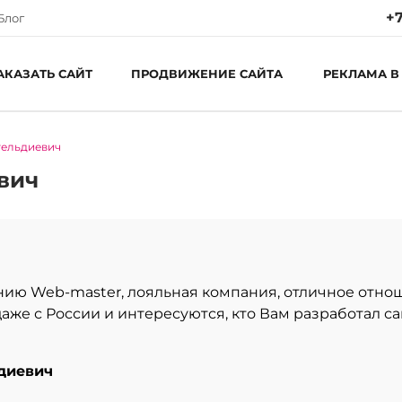
+7
Блог
АКАЗАТЬ САЙТ
ПРОДВИЖЕНИЕ САЙТА
РЕКЛАМА В
гельдиевич
Ре
Пн
вич
С
ию Web-master, лояльная компания, отличное отнош
аже с России и интересуются, кто Вам разработал сай
диевич